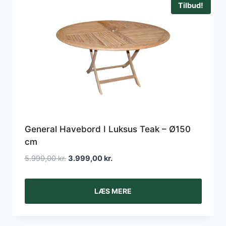
Tilbud!
General Havebord I Luksus Teak – Ø150
cm
Den
Den
5.999,00
kr.
3.999,00
kr.
oprindelige
aktuelle
pris
pris
LÆS MERE
var:
er:
5.999,00 kr..
3.999,00 kr..