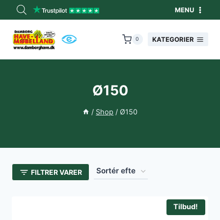
Fortsæt
MENU
til
indhold
KATEGORIER
0
Ø150
/
Shop
/
Ø150
FILTRER VARER
Tilbud!