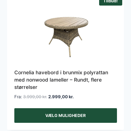
Tilbud!
flere
varianter.
Mulighederne
kan
vælges
på
varesiden
Cornelia havebord i brunmix polyrattan
med nonwood lameller – Rundt, flere
størrelser
Fra:
3.999,00
kr.
2.999,00
kr.
VÆLG MULIGHEDER
Dette