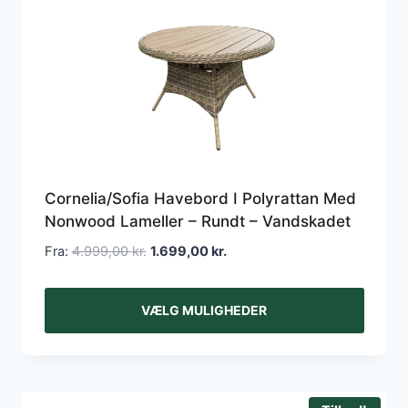
Cornelia/Sofia Havebord I Polyrattan Med
Nonwood Lameller – Rundt – Vandskadet
Fra:
4.999,00
kr.
1.699,00
kr.
VÆLG MULIGHEDER
Dette
vare
har