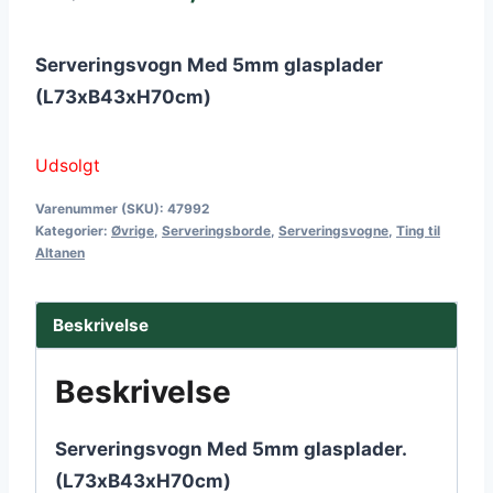
oprindelige
aktuelle
Serveringsvogn Med 5mm glasplader
pris
pris
(L73xB43xH70cm)
var:
er:
999,00 kr..
699,00 kr..
Udsolgt
Varenummer (SKU):
47992
Kategorier:
Øvrige
,
Serveringsborde
,
Serveringsvogne
,
Ting til
Altanen
Beskrivelse
Beskrivelse
Serveringsvogn Med 5mm glasplader.
(L73xB43xH70cm)