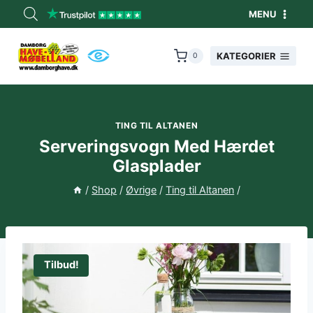
Fortsæt
MENU
til
indhold
KATEGORIER
0
TING TIL ALTANEN
Serveringsvogn Med Hærdet
Glasplader
/
Shop
/
Øvrige
/
Ting til Altanen
/
Tilbud!