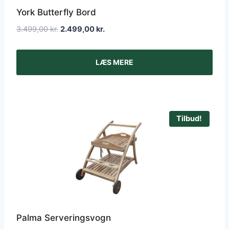
York Butterfly Bord
Den
Den
3.499,00
kr.
2.499,00
kr.
oprindelige
aktuelle
pris
pris
LÆS MERE
var:
er:
3.499,00 kr..
2.499,00 kr..
Tilbud!
Palma Serveringsvogn