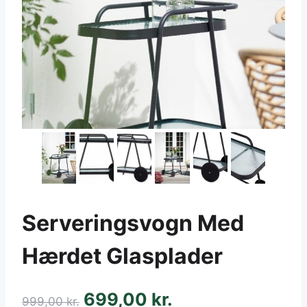
Serveringsvogn Med
Hærdet Glasplader
699,00
kr.
Den
Den
999,00
kr.