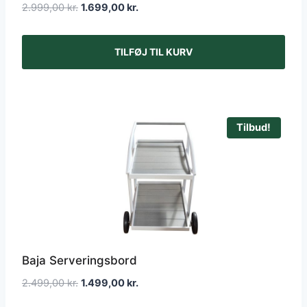
Den
Den
2.999,00
kr.
1.699,00
kr.
oprindelige
aktuelle
pris
pris
TILFØJ TIL KURV
var:
er:
2.999,00 kr..
1.699,00 kr..
Tilbud!
Baja Serveringsbord
Den
Den
2.499,00
kr.
1.499,00
kr.
oprindelige
aktuelle