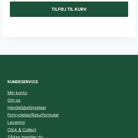
pris
pris
TILFØJ TIL KURV
var:
er:
2.499,00 kr..
1.499,00 kr..
KUNDESERVICE
Min konto
Om os
Handelsbetingelser
Fortrydelse/Returformular
Levering
Click & Collect
Sådan handler du